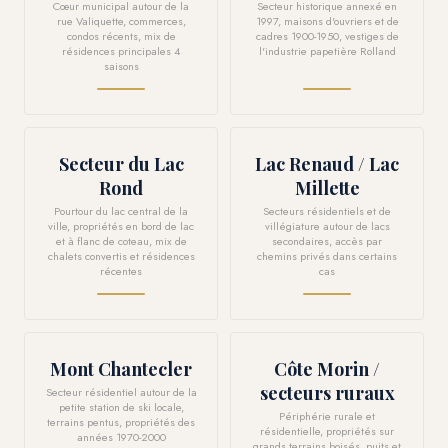
Cœur municipal autour de la
Secteur historique annexé en
rue Valiquette, commerces,
1997, maisons d'ouvriers et de
condos récents, mix de
cadres 1900-1950, vestiges de
résidences principales 4
l'industrie papetière Rolland
saisons
Secteur du Lac
Lac Renaud / Lac
Rond
Millette
Pourtour du lac central de la
Secteurs résidentiels et de
ville, propriétés en bord de lac
villégiature autour de lacs
et à flanc de coteau, mix de
secondaires, accès par
chalets convertis et résidences
chemins privés dans certains
récentes
cas
Mont Chantecler
Côte Morin /
secteurs ruraux
Secteur résidentiel autour de la
petite station de ski locale,
Périphérie rurale et
terrains pentus, propriétés des
résidentielle, propriétés sur
années 1970-2000
grands terrains boisés, puits et