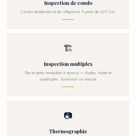
Inspection de condo
Condos résidentiels et de villégiature. À partir de 425 $+tx
🏗
Inspection multiplex
Plex et petits immeubles à revenus — duplex, triplex et
quadruplex. Soumission sur mesure
📷
Thermographie