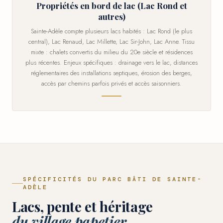
Propriétés en bord de lac (Lac Rond et
autres)
Sainte-Adèle compte plusieurs lacs habités : Lac Rond (le plus
central), Lac Renaud, Lac Millette, Lac Sir-John, Lac Anne. Tissu
mixte : chalets convertis du milieu du 20e siècle et résidences
plus récentes. Enjeux spécifiques : drainage vers le lac, distances
réglementaires des installations septiques, érosion des berges,
accès par chemins parfois privés et accès saisonniers.
SPÉCIFICITÉS DU PARC BÂTI DE SAINTE-
ADÈLE
Lacs, pente et héritage
du village papetier.