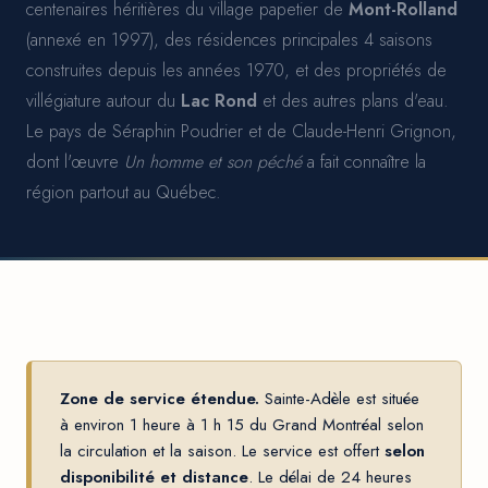
centenaires héritières du village papetier de
Mont-Rolland
(annexé en 1997), des résidences principales 4 saisons
construites depuis les années 1970, et des propriétés de
villégiature autour du
Lac Rond
et des autres plans d'eau.
Le pays de Séraphin Poudrier et de Claude-Henri Grignon,
dont l'œuvre
Un homme et son péché
a fait connaître la
région partout au Québec.
Zone de service étendue.
Sainte-Adèle est située
à environ 1 heure à 1 h 15 du Grand Montréal selon
la circulation et la saison. Le service est offert
selon
disponibilité et distance
. Le délai de 24 heures