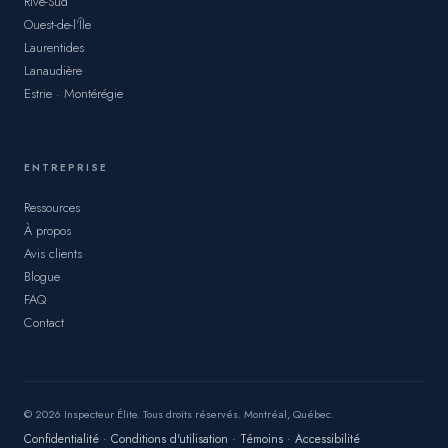
Rive-Sud
Ouest-de-l'Île
Laurentides
Lanaudière
Estrie · Montérégie
ENTREPRISE
Ressources
À propos
Avis clients
Blogue
FAQ
Contact
© 2026 Inspecteur Élite. Tous droits réservés. Montréal, Québec.
Confidentialité
·
Conditions d'utilisation
·
Témoins
·
Accessibilité