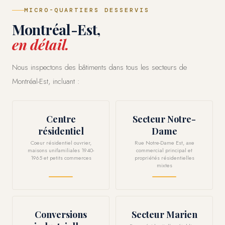
MICRO-QUARTIERS DESSERVIS
Montréal-Est,
en détail.
Nous inspectons des bâtiments dans tous les secteurs de
Montréal-Est, incluant :
Centre
Secteur Notre-
résidentiel
Dame
Coeur résidentiel ouvrier,
Rue Notre-Dame Est, axe
maisons unifamiliales 1940-
commercial principal et
1965 et petits commerces
propriétés résidentielles
mixtes
Conversions
Secteur Marien