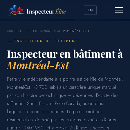
EN
ACCUEIL
›
SECTEURS
›
MONTRÉAL
›
MONTRÉAL-EST
INSPECTION DE BÂTIMENT
Inspecteur en bâtiment à
Montréal-Est
Petite ville indépendante à la pointe est de l'île de Montréal,
Montréal-Est (~3 700 hab.) a un caractère unique marqué
par son histoire pétrochimique — décennies d'activité des
raffineries Shell, Esso et Petro-Canada, aujourd'hui
largement décommissionnées. Le parc immobilier
résidentiel est dominé par les maisons ouvrières d'après-
guerre 1940-1960, et la proximité d'anciens secteurs